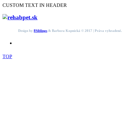
CUSTOM TEXT IN HEADER
Design by
8Siblings
& Barbora Kopnická © 2017 | Práva vyhradené.
TOP